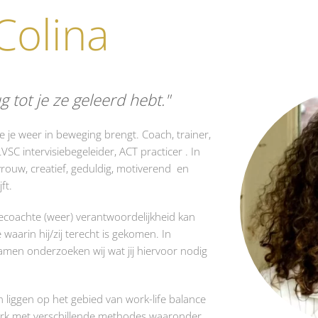
Colina
 tot je ze geleerd hebt.
e je weer in beweging brengt. Coach, trainer,
SC intervisiebegeleider, ACT practicer . In
vrouw, creatief, geduldig, motiverend en
ft.
 gecoachte (weer) verantwoordelijkheid kan
 waarin hij/zij terecht is gekomen. In
men onderzoeken wij wat jij hiervoor nodig
n liggen op het gebied van work-life balance
erk met verschillende methodes waaronder